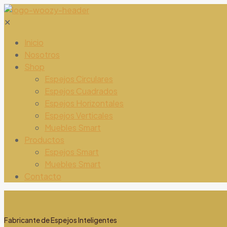
✕
Inicio
Nosotros
Shop
Espejos Circulares
Espejos Cuadrados
Espejos Horizontales
Espejos Verticales
Muebles Smart
Productos
Espejos Smart
Muebles Smart
Contacto
Fabricante de Espejos Inteligentes