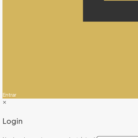
Entrar
✕
Login