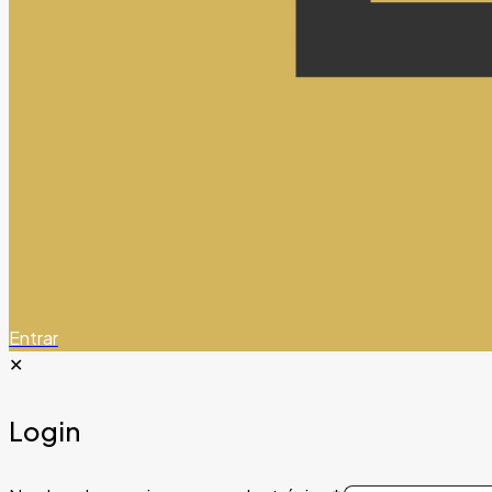
Entrar
✕
Login