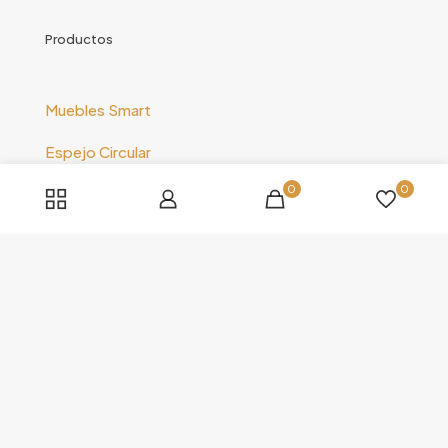
Productos
Muebles Smart
Espejo Circular
0
0
Espejo Cuadrado
Espejo Horizontal
Espejo Vertical
Nosotros
Shop