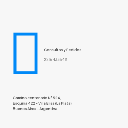
producto
elegir
variantes.
en
Las
la
opciones
página
se
de
pueden
producto
elegir
en
la
página
Consultas y Pedidos
de
2216 433548
producto
Camino centenario N° 524,
Esquina 422 - Villa Elisa (La Plata)
Buenos Aires - Argentina