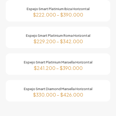
página
se
tiene
de
pueden
Espejo Smart Platinium Ibiza Horizontal
múltiples
producto
elegir
$
222.000
–
$
390.000
variantes.
en
Las
Este
la
opciones
producto
página
se
tiene
de
pueden
Espejo Smart Platinium Roma Horizontal
múltiples
producto
elegir
$
229.200
–
$
342.000
variantes.
en
Las
Este
la
opciones
producto
página
se
tiene
de
pueden
Espejo Smart Platinium Marsella Horizontal
múltiples
producto
elegir
$
241.200
–
$
390.000
variantes.
en
Las
Este
la
opciones
producto
página
se
tiene
de
pueden
Espejo Smart Diamond Marsella Horizontal
múltiples
producto
elegir
$
330.000
–
$
426.000
variantes.
en
Las
Este
la
opciones
producto
página
se
tiene
de
pueden
múltiples