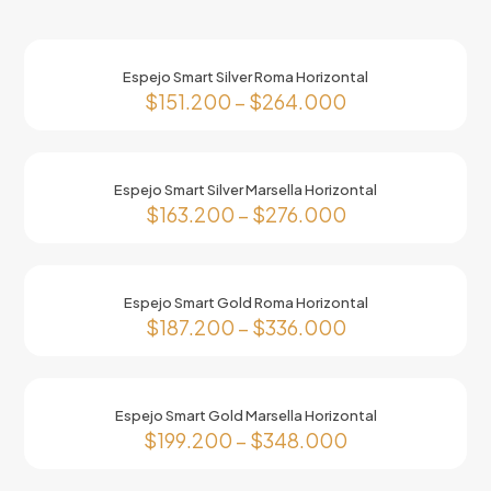
Espejo Smart Silver Roma Horizontal
$
151.200
–
$
264.000
Este
producto
tiene
Espejo Smart Silver Marsella Horizontal
múltiples
$
163.200
–
$
276.000
variantes.
Las
Este
opciones
producto
se
tiene
pueden
Espejo Smart Gold Roma Horizontal
múltiples
elegir
$
187.200
–
$
336.000
variantes.
en
Las
Este
la
opciones
producto
página
se
tiene
de
pueden
Espejo Smart Gold Marsella Horizontal
múltiples
producto
elegir
$
199.200
–
$
348.000
variantes.
en
Las
Este
la
opciones
producto