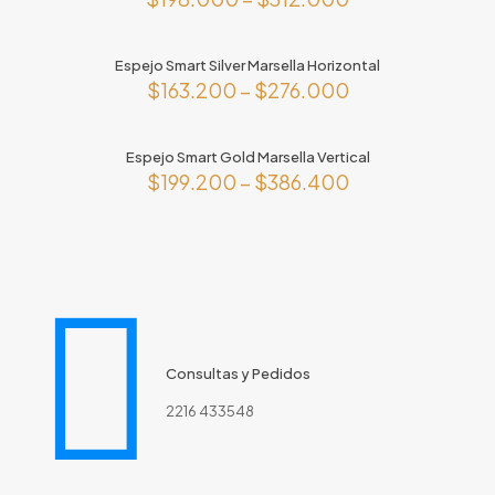
Este
producto
Espejo Smart Silver Marsella Horizontal
tiene
$
163.200
–
$
276.000
múltiples
variantes.
Este
Las
producto
opciones
Espejo Smart Gold Marsella Vertical
tiene
se
$
199.200
–
$
386.400
múltiples
pueden
variantes.
Este
elegir
Las
producto
en
opciones
tiene
la
se
múltiples
página
pueden
variantes.
de
elegir
Las
producto
en
opciones
la
se
página
Consultas y Pedidos
pueden
de
elegir
2216 433548
producto
en
la
página
de