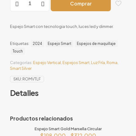
Comprar
Smart
Silver
Roma
Vertical
Espejo Smart con tecnologia touch, luces led y dimmer.
(observado)
cantidad
Etiquetas:
2024
Espejo Smart
Espejos de maquillaje
Touch
Categorías:
Espejo Vertical
,
Espejos Smart
,
Luz Fría
,
Roma
,
Smart Silver
SKU:
ROMVTLF
Detalles
Productos relacionados
Espejo Smart Gold Marsella Circular
$
198.000
–
$
312.000