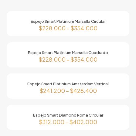
Espejo Smart Platinium Marsella Circular
$
228.000
–
$
354.000
Este
producto
tiene
Espejo Smart Platinium Marsella Cuadrado
múltiples
$
228.000
–
$
354.000
variantes.
Las
Este
opciones
producto
se
tiene
pueden
Espejo Smart Platinium Amsterdam Vertical
múltiples
elegir
$
241.200
–
$
428.400
variantes.
en
Las
Este
la
opciones
producto
página
se
tiene
de
pueden
Espejo Smart Diamond Roma Circular
múltiples
producto
elegir
$
312.000
–
$
402.000
variantes.
en
Las
Este
la
opciones
producto