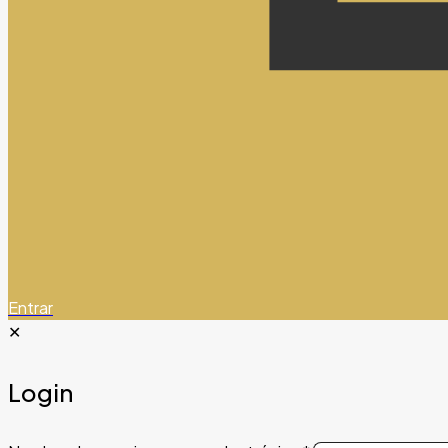
Entrar
✕
Login