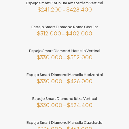
Espejo Smart Platinium Amsterdam Vertical
$
241.200
–
$
428.400
Este
producto
Espejo Smart Diamond Roma Circular
tiene
$
312.000
–
$
402.000
múltiples
variantes.
Este
Las
producto
opciones
Espejo Smart Diamond Marsella Vertical
tiene
se
$
330.000
–
$
552.000
múltiples
pueden
variantes.
Este
elegir
Las
producto
en
opciones
Espejo Smart Diamond Marsella Horizontal
tiene
la
se
$
330.000
–
$
426.000
múltiples
página
pueden
variantes.
de
Este
elegir
Las
producto
producto
en
opciones
Espejo Smart Diamond Ibiza Vertical
tiene
la
se
$
330.000
–
$
524.400
múltiples
página
pueden
variantes.
de
Este
elegir
Las
producto
producto
en
opciones
Espejo Smart Diamond Marsella Cuadrado
tiene
la
se
$
336.000
–
$
462.000
múltiples