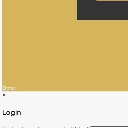
Entrar
✕
Login